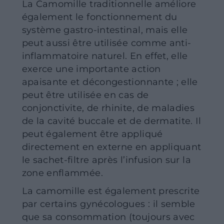
La Camomille traditionnelle améliore
Événements et visites
également le fonctionnement du
Visites guidées
système gastro-intestinal, mais elle
peut aussi être utilisée comme anti-
Ateliers
inflammatoire naturel. En effet, elle
Le calendrier des événements
exerce une importante action
Offre pour les écoles et les groupes
apaisante et décongestionnante ; elle
Horaires d’ouverture
peut être utilisée en cas de
conjonctivite, de rhinite, de maladies
Entreprise
de la cavité buccale et de dermatite. Il
Nos ingrédients
peut également être appliqué
directement en externe en appliquant
Eaux Constitutionnelles
le sachet-filtre après l’infusion sur la
Séchage et qualité
zone enflammée.
Phytopréparations
La camomille est également prescrite
par certains gynécologues : il semble
que sa consommation (toujours avec