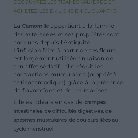
DÉCOUVREZ LES TISANES VALVERBE ET
TRAVAILLER AVEC NOUS
CONTACT
ACHETEZ-LES EN LIGNE EN CLIQUANT ICI.
ZONE DU DÉTAILLANTS
ZONE DU DÉTAILLANTS
La
appartient à la famille
CULTIVEZ POUR NOUS
Camomille
Shop
des astéracées et ses propriétés sont
RECRUTEMENT
connues depuis l’Antiquité.
Idées de cadeaux
L’infusion faite à partir de ses fleurs
Nos marques
est largement utilisée en raison de
son effet sédatif : elle réduit les
Voir toutes nos marques
contractions musculaires (propriété
Ligne Valverbe Chiesetta
antispasmodique) grâce à la présence
Ligne Erbalis
de flavonoïdes et de coumarines.
Ligne Terrae Monaci
Elle est idéale en cas de
crampes
Ligne Ecor
intestinales, de difficultés digestives, de
spasmes musculaires, de douleurs liées au
Blog
.
cycle menstruel
À propos de nous