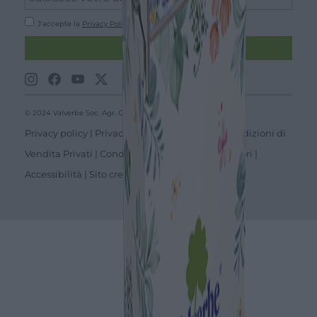
J'accepte la
Privacy Policy
ENVOYER
© 2024 Valverbe Soc. Agr. Coop. – P.Iva 02464530043
Privacy policy
|
Privacy business
|
Sitemap
|
Condizioni di
Vendita Privati
|
Condizioni di Vendita Rivenditori
|
Accessibilità
| Sito creato da
etinet.it