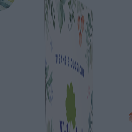
Ateliers
Le calendrier des événements
Offre pour les écoles et les groupes
Horaires d’ouverture
Entreprise
Nos ingrédients
Eaux Constitutionnelles
Séchage et qualité
Phytopréparations