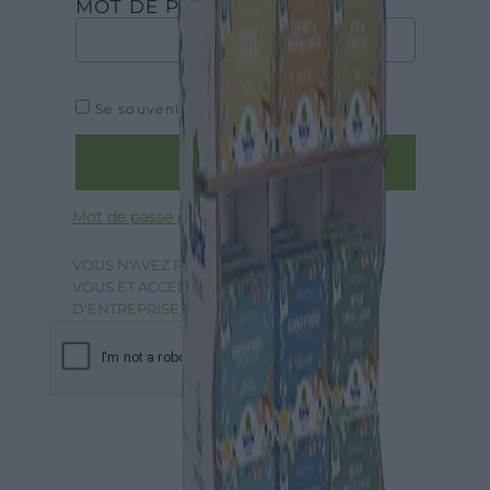
MOT DE PASSE
*
Se souvenir de moi
LOGIN
Mot de passe perdu ?
VOUS N'AVEZ PAS DE COMPTE : INSCRIVEZ-
VOUS ET ACCÉDEZ À LA LISTE DES CLUBS
D'ENTREPRISES