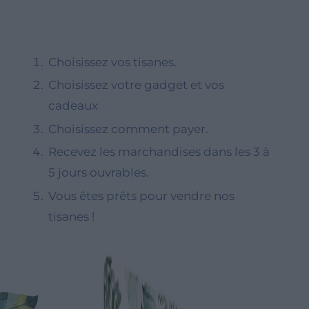
CULTIVEZ POUR NOUS
Shop
RECRUTEMENT
Idées de cadeaux
Choisissez vos tisanes.
Nos marques
Choisissez votre gadget et vos
Voir toutes nos marques
cadeaux
Ligne Valverbe Chiesetta
Choisissez comment payer.
Ligne Erbalis
Recevez les marchandises dans les 3 à
Ligne Terrae Monaci
5 jours ouvrables.
Ligne Ecor
Vous êtes prêts pour vendre nos
tisanes !
Blog
À propos de nous
Événements et visites
Visites guidées