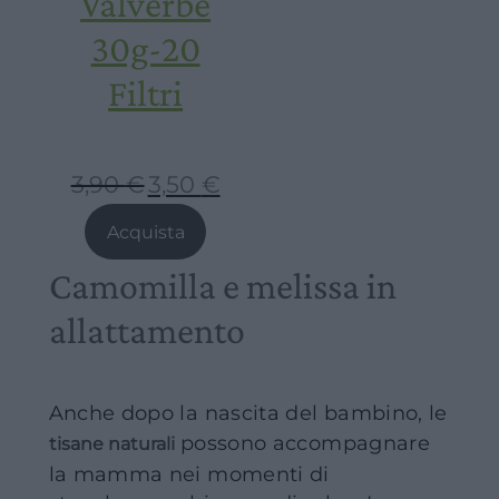
Valverbe
30g-20
Filtri
3,90
€
3,50
€
Il
Il
prezzo
prezzo
Acquista
originale
attuale
Camomilla e melissa in
era:
è:
3,90 €.
3,50 €.
allattamento
Anche dopo la nascita del bambino, le
possono accompagnare
tisane naturali
la mamma nei momenti di