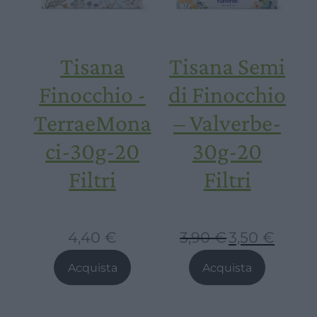
Tisana
Tisana Semi
Finocchio -
di Finocchio
TerraeMona
– Valverbe-
ci-30g-20
30g-20
Filtri
Filtri
4,40
€
3,90
€
3,50
€
Il
Il
prezzo
prezzo
Acquista
Acquista
originale
attuale
era:
è: