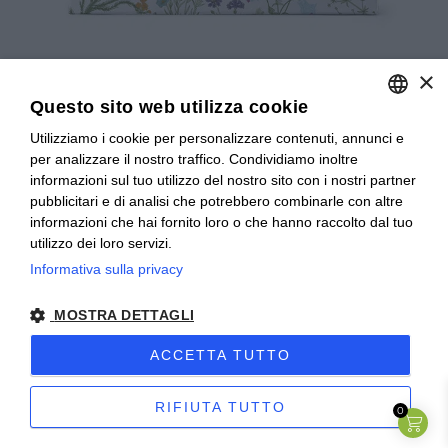
×
Questo sito web utilizza cookie
Tisana Melissa -
Utilizziamo i cookie per personalizzare contenuti, annunci e
ITALIAN
per analizzare il nostro traffico. Condividiamo inoltre
TerraeMonaci-20g-20
ITALIAN
informazioni sul tuo utilizzo del nostro sito con i nostri partner
pubblicitari e di analisi che potrebbero combinarle con altre
Filtri
FRENCH
informazioni che hai fornito loro o che hanno raccolto dal tuo
utilizzo dei loro servizi.
4,40
€
Informativa sulla privacy
T
ACQUISTA
MOSTRA DETTAGLI
i
Quante tisane bere in
ACCETTA TUTTO
s
gravidanza e allattamento
a
RIFIUTA TUTTO
0
ACQUISTA
n