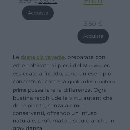
3,90
€
3,50
€
Il
Il
prezzo
prezzo
Acquista
originale
attuale
3,50
€
era:
è:
3,90 €.
3,50 €.
Acquista
Le
, preparate con
tisane bio Valverbe
erbe coltivate ai piedi del
ed
Monviso
essiccate a freddo, sono un esempio
concreto di come la
qualità della materia
possa fare la differenza. Ogni
prima
bustina racchiude le virtù autentiche
delle piante, senza aromi o
conservanti, offrendo un infuso
naturale, profumato e sicuro anche in
gravidanza.