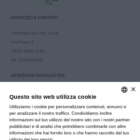
INDIRIZZO & CONTATTI
Valverbe Soc. Agr. Coop.
Via Prato, 9
12020 Melle (CN)
Tel.
0175 978276
ISCRIZIONE NEWSLETTER
×
Questo sito web utilizza cookie
Utilizziamo i cookie per personalizzare contenuti, annunci e
ITALIAN
per analizzare il nostro traffico. Condividiamo inoltre
ITALIAN
Accetto la
Privacy Policy
informazioni sul tuo utilizzo del nostro sito con i nostri partner
pubblicitari e di analisi che potrebbero combinarle con altre
INVIA
FRENCH
informazioni che hai fornito loro o che hanno raccolto dal tuo
utilizzo dei loro servizi.