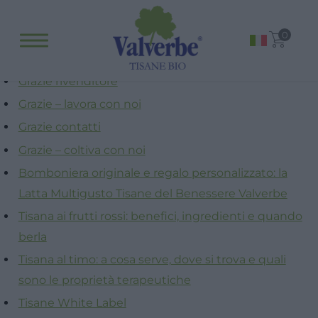
Fitopreparati
0
Blog
Eventi e visite
Grazie rivenditore
Visite guidate
Grazie – lavora con noi
Laboratori
Grazie contatti
Calendario
Grazie – coltiva con noi
Offerte scuole e gruppi
Bomboniera originale e regalo personalizzato: la
Latta Multigusto Tisane del Benessere Valverbe
Orari
Tisana ai frutti rossi: benefici, ingredienti e quando
berla
Tisana al timo: a cosa serve, dove si trova e quali
sono le proprietà terapeutiche
Tisane White Label