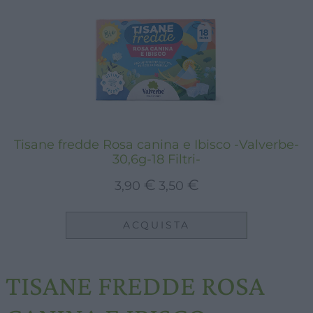
Tisane fredde Rosa canina e Ibisco -Valverbe-
30,6g-18 Filtri-
Il
Il
€
€
3,90
3,50
prezzo
prezzo
originale
attuale
ACQUISTA
era:
è:
3,90 €.
3,50 €.
TISANE FREDDE ROSA