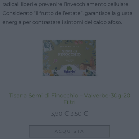
radicali liberi e prevenire l’invecchiamento cellulare.
Considerato “il frutto dell’estate”, garantisce la giusta
energia per contrastare i sintomi del caldo afoso.
Tisana Semi di Finocchio – Valverbe-30g-20
Filtri
Il
Il
€
€
3,90
3,50
prezzo
prezzo
originale
attuale
ACQUISTA
era:
è: