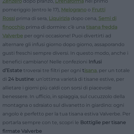
Zenzero
dopo pranzo,
Drenaforma
nel primo
pomeriggio (entro le 17),
Melograno
o
Frutti
Rossi
prima di sera,
Liquirizia
dopo cena,
Semi di
finocchio
prima di dormire: c’è una
tisana fredda
Valverbe
per ogni occasione! Puoi divertirti ad
alternare gli infusi giorno dopo giorno, assaporando
gusti freschi sempre diversi. In questo modo, anche i
benefici cambiano! Nelle confezioni
Infusi
d’Estate
troverai tre filtri per ogni
t
isana
, per un totale
di
24 bustine
: un’ottima varietà di tisane estive, per
allietare i giorni più caldi con sorsi di piacevole
benessere. In ufficio, in spiaggia, sul cucuzzolo della
montagna o sdraiato sul divanetto in giardino: ogni
angolo è perfetto per la tua tisana estiva Valverbe. Per
portarla sempre con te, scopri le
Bottiglie per tisane
firmate Valverbe