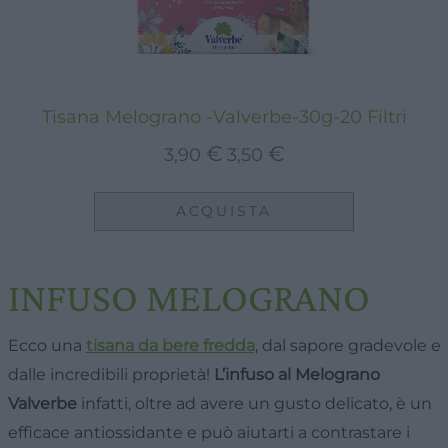
Tisana Melograno -Valverbe-30g-20 Filtri
Il
Il
€
€
3,90
3,50
prezzo
prezzo
originale
attuale
ACQUISTA
era:
è:
3,90 €.
3,50 €.
INFUSO MELOGRANO
Ecco una
tisana da bere fredda
, dal sapore gradevole e
dalle incredibili proprietà!
L’infuso al Melograno
Valverbe
infatti, oltre ad avere un gusto delicato, è un
efficace antiossidante e può aiutarti a contrastare i