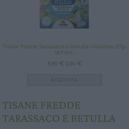
Tisane fredde Tarassaco e Betulla-Valverbe-27g-
18 Filtri-
Il
Il
€
€
3,90
3,50
prezzo
prezzo
originale
attuale
ACQUISTA
era:
è:
3,90 €.
3,50 €.
TISANE FREDDE
TARASSACO E BETULLA