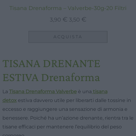
Tisana Drenaforma – Valverbe-30g-20 Filtri
Il
Il
€
€
3,90
3,50
prezzo
prezzo
originale
attuale
ACQUISTA
era:
è:
3,90 €.
3,50 €.
TISANA DRENANTE
ESTIVA Drenaforma
La
Tisana Drenaforma Valverbe
è una
tisana
detox
estiva davvero utile per liberarti dalle tossine in
eccesso e raggiungere una sensazione di armonia e
benessere. Poiché ha un’azione drenante, rientra tra le
tisane efficaci per mantenere l’equilibrio del peso
corporeo.