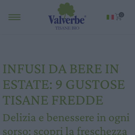
Fitopreparati
0
Blog
Eventi e visite
Visite guidate
Laboratori
INFUSI DA BERE IN
Calendario
Offerte scuole e gruppi
ESTATE: 9 GUSTOSE
Orari
TISANE FREDDE
Delizia e benessere in ogni
sorso: scopri la freschezza