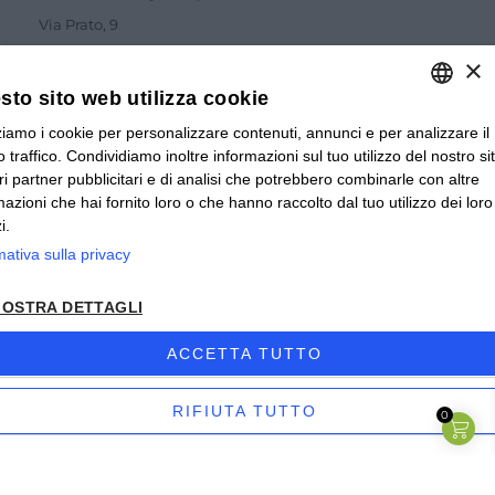
Via Prato, 9
12020 Melle (CN)
×
Tel.
0175 978276
sto sito web utilizza cookie
zziamo i cookie per personalizzare contenuti, annunci e per analizzare il
ITALIAN
ISCRIZIONE NEWSLETTER
o traffico. Condividiamo inoltre informazioni sul tuo utilizzo del nostro si
ITALIAN
tri partner pubblicitari e di analisi che potrebbero combinarle con altre
mazioni che hai fornito loro o che hanno raccolto dal tuo utilizzo dei loro
FRENCH
i.
mativa sulla privacy
Accetto la
Privacy Policy
OSTRA DETTAGLI
INVIA
ACCETTA TUTTO
RIFIUTA TUTTO
0
ACQUISTA
© 2024 Valverbe Soc. Agr. Coop. – P.Iva 02464530043
Privacy policy
|
Privacy business
|
Sitemap
|
Condizioni di
STRETTAMENTE NECESSARI
PERFORMANCE
Vendita Privati
|
Condizioni di Vendita Rivenditori
|