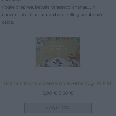
Foglie di spirea, betulla, tarassaco, ananas…un
concentrato di natura, da bere nelle giornate più
calde.
Tisana Limone e Zenzero Valverbe 30g-20 Filtri
Il
Il
€
€
3,90
3,50
prezzo
prezzo
originale
attuale
ACQUISTA
era:
è: