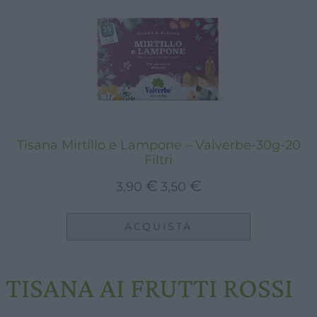
Tisana Mirtillo e Lampone – Valverbe-30g-20
Filtri
Il
Il
€
€
3,90
3,50
prezzo
prezzo
originale
attuale
ACQUISTA
era:
è:
3,90 €.
3,50 €.
TISANA AI FRUTTI ROSSI