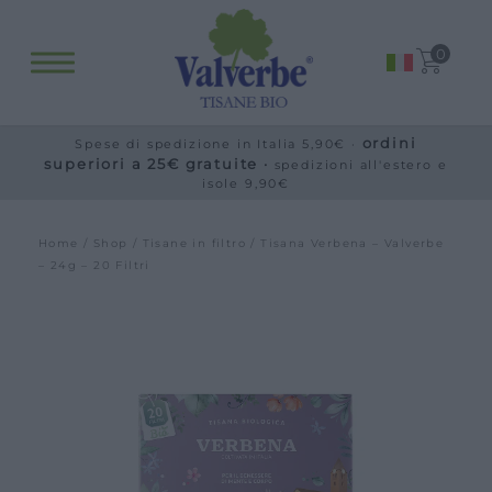
Fitopreparati
0
Blog
Eventi e visite
ordini
Spese di spedizione in Italia 5,90€ ·
Visite guidate
superiori a 25€ gratuite ·
spedizioni all'estero e
isole 9,90€
Laboratori
Calendario
Home
/
Shop
/
Tisane in filtro
/ Tisana Verbena – Valverbe
Offerte scuole e gruppi
– 24g – 20 Filtri
Orari