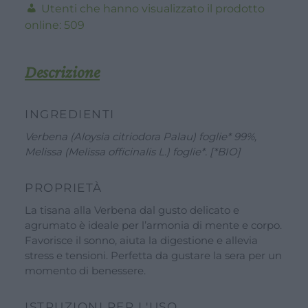
Utenti che hanno visualizzato il prodotto
20
online:
509
Filtri
quantità
Descrizione
INGREDIENTI
Verbena (Aloysia citriodora Palau) foglie* 99%,
Melissa (Melissa officinalis L.) foglie*. [*BIO]
PROPRIETÀ
La tisana alla Verbena dal gusto delicato e
agrumato è ideale per l’armonia di mente e corpo.
Favorisce il sonno, aiuta la digestione e allevia
stress e tensioni. Perfetta da gustare la sera per un
momento di benessere.
ISTRUZIONI PER L'USO