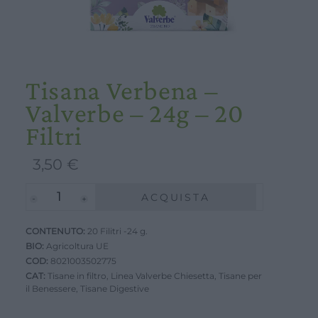
Tisana Verbena –
Valverbe – 24g – 20
Filtri
3,50
€
Tisana
ACQUISTA
Verbena
CONTENUTO:
-
20 Filitri -24 g.
BIO:
Agricoltura UE
Valverbe
COD:
8021003502775
-
CAT:
Tisane in filtro
,
Linea Valverbe Chiesetta
,
Tisane per
il Benessere
24g
,
Tisane Digestive
-