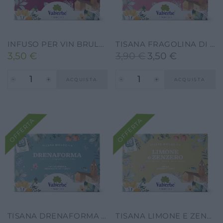
INFUSO PER VIN BRULÉ – VALVERBE-30G-20FILTRI
TISANA FRAGOLINA DI BOSCO E RIBES -VALVERBE-30G-20 FILTRI
3,50
€
3,90
€
3,50
€
Il
Il
prezzo
prezzo
ACQUISTA
ACQUISTA
originale
attuale
era:
è:
3,90 €.
3,50 €.
OFFERTA
OFFERTA
TISANA DRENAFORMA – VALVERBE-30G-20 FILTRI
TISANA LIMONE E ZENZERO VALVERBE 30G-20 FILTRI