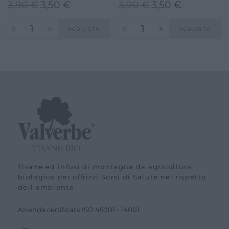
3,90
€
3,50
€
3,90
€
3,50
€
Il
Il
Il
Il
prezzo
prezzo
prezzo
prezzo
ACQUISTA
ACQUISTA
originale
attuale
originale
attuale
era:
è:
era:
è:
3,90 €.
3,50 €.
3,90 €.
3,50 €.
Tisane ed infusi di montagna da agricoltura
biologica per offrirvi Sorsi di Salute nel rispetto
dell'ambiente
Azienda certiﬁcata ISO
45001
-
14001