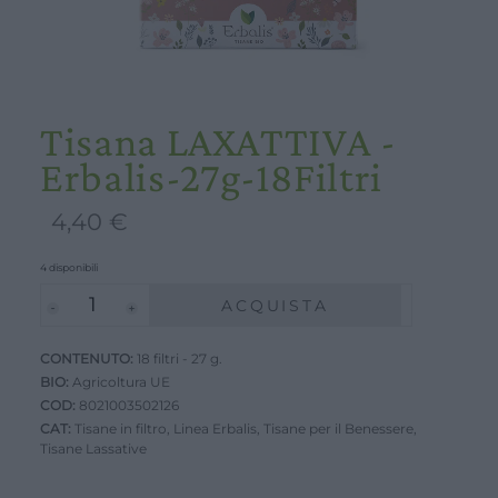
Tisana LAXATTIVA -
Erbalis-27g-18Filtri
4,40
€
4 disponibili
Tisana
ACQUISTA
LAXATTIVA
CONTENUTO:
-
18 filtri - 27 g.
BIO:
Agricoltura UE
Erbalis-
COD:
8021003502126
27g-
CAT:
Tisane in filtro
,
Linea Erbalis
,
Tisane per il Benessere
,
Tisane Lassative
18Filtri
quantità