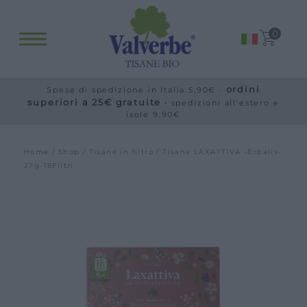
Fitopreparati
0
Blog
Eventi e visite
ordini
Spese di spedizione in Italia 5,90€ ·
Visite guidate
superiori a 25€ gratuite ·
spedizioni all'estero e
isole 9,90€
Laboratori
Calendario
Home
/
Shop
/
Tisane in filtro
/ Tisana LAXATTIVA -Erbalis-
Offerte scuole e gruppi
27g-18Filtri
Orari