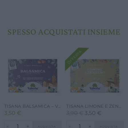
SPESSO ACQUISTATI INSIEME
OFFERTA
TISANA BALSAMICA – VALVERBE-30G-20FILTRI
TISANA LIMONE E ZENZERO VALVERBE 30G-20 FILTRI
3,50
€
3,90
€
3,50
€
Il
Il
prezzo
prezzo
ACQUISTA
ACQUISTA