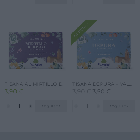
originale
attuale
era:
è:
3,90 €.
3,50 €.
OFFERTA
TISANA AL MIRTILLO DI BOSCO -VALVERBE-30G-20 FILTRI
TISANA DEPURA – VALVERBE-30G-20 FILTRI
3,90
€
3,90
€
3,50
€
Il
Il
prezzo
prezzo
ACQUISTA
ACQUISTA
originale
attuale
era:
è:
3,90 €.
3,50 €.