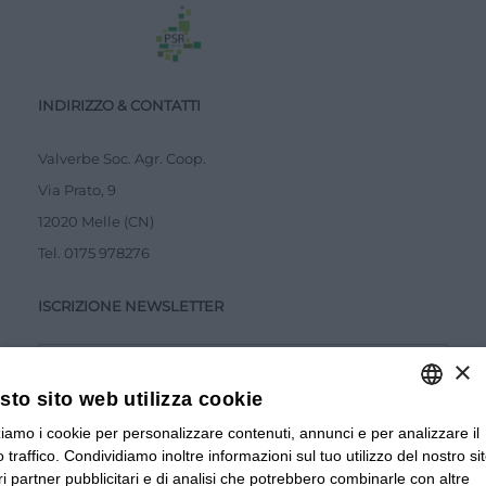
INDIRIZZO & CONTATTI
Valverbe Soc. Agr. Coop.
Via Prato, 9
12020 Melle (CN)
Tel.
0175 978276
ISCRIZIONE NEWSLETTER
×
to sito web utilizza cookie
zziamo i cookie per personalizzare contenuti, annunci e per analizzare il
ITALIAN
Accetto la
Privacy Policy
 traffico. Condividiamo inoltre informazioni sul tuo utilizzo del nostro si
ITALIAN
tri partner pubblicitari e di analisi che potrebbero combinarle con altre