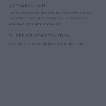
CONSERVATION
Blog
Conserver le produit dans un endroit frais et sec.
À propos de nous
Le produit peut être conservé à l'intérieur du
sachet, même une fois ouvert.
Événements et visites
Visites guidées
DURÉE DE CONSERVATION
Ateliers
24 mois à compter de la date d'emballage.
Le calendrier des événements
Offre pour les écoles et les groupes
Horaires d’ouverture
Entreprise
Nos ingrédients
Eaux Constitutionnelles
Séchage et qualité