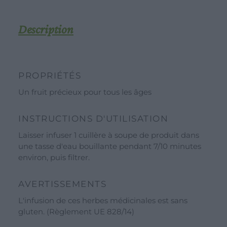
100g.
Description
TRAVAILLER AVEC NOUS
CONTACT
ZONE DU DÉTAILLANTS
PROPRIÉTÉS
ZONE DU DÉTAILLANTS
CULTIVEZ POUR NOUS
Un fruit précieux pour tous les âges
Shop
RECRUTEMENT
Idées de cadeaux
INSTRUCTIONS D'UTILISATION
Laisser infuser 1 cuillère à soupe de produit dans
Nos marques
une tasse d'eau bouillante pendant 7/10 minutes
Voir toutes nos marques
environ, puis filtrer.
Ligne Valverbe Chiesetta
AVERTISSEMENTS
Ligne Erbalis
L'infusion de ces herbes médicinales est sans
Ligne Terrae Monaci
gluten. (Règlement UE 828/14)
Ligne Ecor