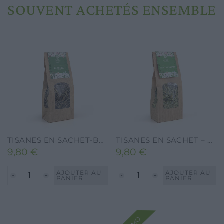
SOUVENT ACHETÉS ENSEMBLE
Phytopréparations
TISANES EN SACHET-BOULEAU-40G.
TISANES EN SACHET – MENTHE POIVRÉE – 40G.
9,80
€
9,80
€
AJOUTER AU
AJOUTER AU
PANIER
PANIER