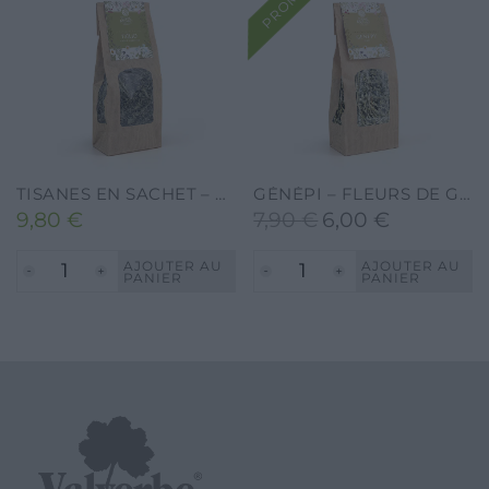
PROMO
TISANES EN SACHET – TILLEUL – 40G.
GÉNÉPI – FLEURS DE GÉNÉPI SÉCHÉES POUR LIQUEUR-10G.
9,80
€
7,90
€
6,00
€
Le
Le
prix
prix
AJOUTER AU
AJOUTER AU
PANIER
PANIER
initial
actuel
était :
est :
7,90 €.
6,00 €.