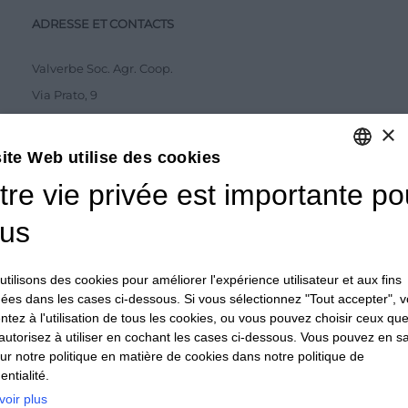
ADRESSE ET CONTACTS
Valverbe Soc. Agr. Coop.
Via Prato, 9
12020 Melle (CN)
×
Tel.
0175 978276
ite Web utilise des cookies
tre vie privée est importante po
ITALIAN
ABONNEMENT AU BULLETIN D'INFORMATION
ITALIAN
us
FRENCH
tilisons des cookies pour améliorer l'expérience utilisateur et aux fins
uées dans les cases ci-dessous. Si vous sélectionnez "Tout accepter", 
J'accepte la
Privacy Policy
ntez à l'utilisation de tous les cookies, ou vous pouvez choisir ceux qu
autorisez à utiliser en cochant les cases ci-dessous. Vous pouvez en sa
ENVOYER
sur notre politique en matière de cookies dans notre politique de
entialité.
voir plus