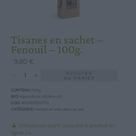
Tisanes en sachet –
Fenouil – 100g.
9,80
€
AJOUTER
quantité
AU PANIER
de
CONTENU:
Tisanes
100g.
BIO:
Agricoltura UE/Non UE
en
COD:
8021003502713
sachet
CATÉGORIE:
Herbes en vrac dans un sac
-
Fenouil
Utilisateurs ayant consulté le produit en
-
ligne:
24