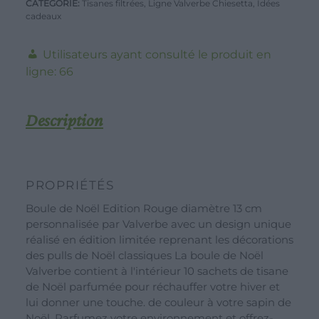
CATÉGORIE:
Tisanes filtrées
,
Ligne Valverbe Chiesetta
,
Idées
cadeaux
remplie
de
Utilisateurs ayant consulté le produit en
tisanes
ligne:
66
Valverbe
édition
vintage
Description
10filtres-
15g.
PROPRIÉTÉS
Boule de Noël Edition Rouge diamètre 13 cm
TRAVAILLER AVEC NOUS
CONTACT
personnalisée par Valverbe avec un design unique
réalisé en édition limitée reprenant les décorations
ZONE DU DÉTAILLANTS
des pulls de Noël classiques La boule de Noël
ZONE DU DÉTAILLANTS
CULTIVEZ POUR NOUS
Valverbe contient à l'intérieur 10 sachets de tisane
de Noël parfumée pour réchauffer votre hiver et
Shop
RECRUTEMENT
lui donner une touche. de couleur à votre sapin de
Idées de cadeaux
Noël. Parfumez votre environnement et offrez-