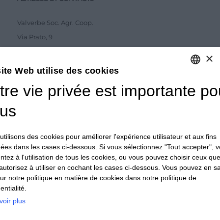
Valverbe Soc. Agr. Coop.
Via Prato, 9
12020 Melle (CN)
×
Tel.
0175 978276
ite Web utilise des cookies
tre vie privée est importante po
ITALIAN
ABONNEMENT AU BULLETIN D'INFORMATION
ITALIAN
us
FRENCH
tilisons des cookies pour améliorer l'expérience utilisateur et aux fins
uées dans les cases ci-dessous. Si vous sélectionnez "Tout accepter", 
J'accepte la
Privacy Policy
ntez à l'utilisation de tous les cookies, ou vous pouvez choisir ceux qu
autorisez à utiliser en cochant les cases ci-dessous. Vous pouvez en sa
ENVOYER
sur notre politique en matière de cookies dans notre politique de
entialité.
voir plus
© 2024 Valverbe Soc. Agr. Coop. – P.Iva 02464530043