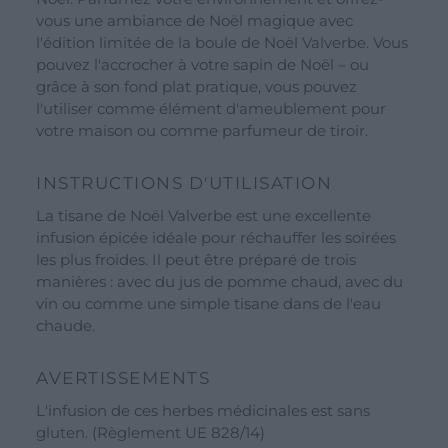
vous une ambiance de Noël magique avec
Nos marques
l'édition limitée de la boule de Noël Valverbe. Vous
pouvez l'accrocher à votre sapin de Noël – ou
Voir toutes nos marques
grâce à son fond plat pratique, vous pouvez
Ligne Valverbe Chiesetta
l'utiliser comme élément d'ameublement pour
votre maison ou comme parfumeur de tiroir.
Ligne Erbalis
Ligne Terrae Monaci
INSTRUCTIONS D'UTILISATION
Ligne Ecor
La tisane de Noël Valverbe est une excellente
infusion épicée idéale pour réchauffer les soirées
Blog
les plus froides. Il peut être préparé de trois
À propos de nous
manières : avec du jus de pomme chaud, avec du
vin ou comme une simple tisane dans de l'eau
Événements et visites
chaude.
Visites guidées
AVERTISSEMENTS
Ateliers
L'infusion de ces herbes médicinales est sans
Le calendrier des événements
gluten. (Règlement UE 828/14)