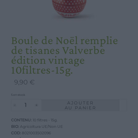
Boule de Noël remplie
de tisanes Valverbe
édition vintage
10filtres-15g.
9,90
€
5 en stock
AJOUTER
quantité
AU PANIER
de
CONTENU:
Boule
10 filtres - 15g.
BIO:
Agricoltura UE/Non UE
de
COD:
8021003502096
Noël