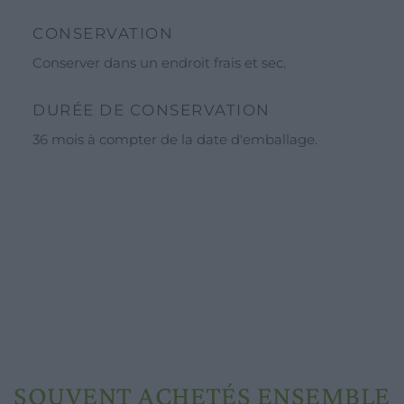
Offre pour les écoles et les groupes
Horaires d’ouverture
CONSERVATION
Conserver dans un endroit frais et sec.
Entreprise
Nos ingrédients
DURÉE DE CONSERVATION
Eaux Constitutionnelles
36 mois à compter de la date d'emballage.
Séchage et qualité
Phytopréparations
SOUVENT ACHETÉS ENSEMBLE