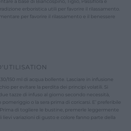
tare a base di Biancospino, Tiglio, Passiflora e
adizione erboristica utili per favorire il rilassamento.
entare per favorire il rilassamento e il benessere
'UTILISATION
 130/150 ml di acqua bollente. Lasciare in infusione
io per evitare la perdita dei principi volatili. Si
 due tazze di infuso al giorno secondo necessità,
pomeriggio o la sera prima di coricarsi. E’ preferibile
 Prima di togliere le bustine, premerle leggermente
i lievi variazioni di gusto e colore fanno parte della