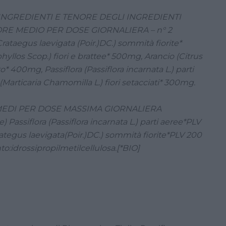
INGREDIENTI E TENORE DEGLI INGREDIENTI
ORE MEDIO PER DOSE GIORNALIERA – n° 2
ataegus laevigata (Poir.)DC.) sommità fiorite*
phyllos Scop.) fiori e brattee* 500mg, Arancio (Citrus
to* 400mg, Passiflora (Passiflora incarnata L.) parti
articaria Chamomilla L.) fiori setacciati* 300mg.
MEDI PER DOSE MASSIMA GIORNALIERA
 Passiflora (Passiflora incarnata L.) parti aeree*PLV
tegus laevigata(Poir.)DC.) sommità fiorite*PLV 200
o:idrossipropilmetilcellulosa.[*BIO]