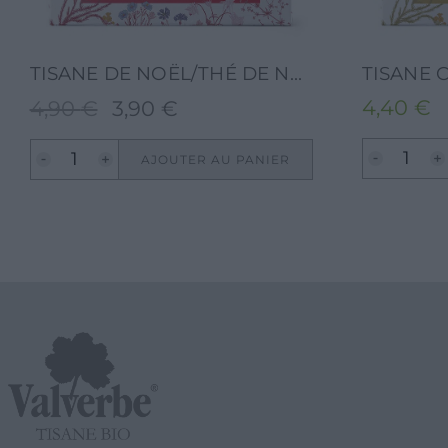
TISANE DE NOËL/THÉ DE NOËL-TERRAEMONACI-30G-20 FILTRES
4,40
€
4,90
€
3,90
€
Le
Le
prix
prix
AJOUTER AU PANIER
initial
actuel
était :
est :
4,90 €.
3,90 €.