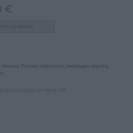
0
€
Le
prix
actuel
TER AU PANIER
est :
12,90 €.
e Monaci
,
Tisanes relaxantes
,
Mélanges assortis
,
es
sulté le produit en ligne:
124