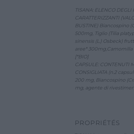
200
TISANA: ELENCO DEGLI 
mg-
CARATTERIZZANTI (VAL
10g
BUSTINE) Biancospino (Cr
500mg, Tiglio (Tilia platy
sinensis (L.) Osbeck) frut
aree* 300mg,Camomilla (M
[*BIO]
CAPSULE: CONTENUTI 
CONSIGLIATA (n.2 capsule)
200 mg, Biancospino (Cra
mg, agente di rivestiment
PROPRIÉTÉS