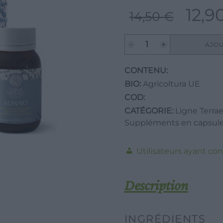
12,9
Le
14,50
€
prix
initial
quantité
AJOU
de
était :
KIT
CONTENU:
14,50 €.
SONNO
BIO:
Agricoltura UE
-
COD:
tisana
CATÉGORIE:
Ligne Terra
Suppléments en capsul
SONNO
20g-
20
Utilisateurs ayant con
Filtri
+
Description
50
capsule
INGRÉDIENTS
SONNO