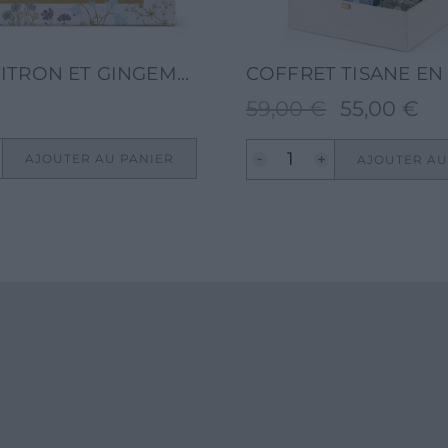
TISANE CITRON ET GINGEMBRE -TERRAEMONACI-30G-20 FILTRES
59,00
€
55,00
€
Le
Le
prix
prix
AJOUTER AU PANIER
AJOUTER AU
initial
actu
était :
est :
59,00 €.
55,0