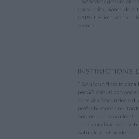
TISANA:integratore alimen
Camomilla, piante della tr
CAPSULE: integratore alim
mentale.
INSTRUCTIONS D
TISANA: un filtro in circa
per 5/7 minuti con coperch
consiglia l’assunzione di
preferibilmente nel tardo 
non usare acqua clorata.
con il cucchiaino. Possibil
naturalità del prodotto.