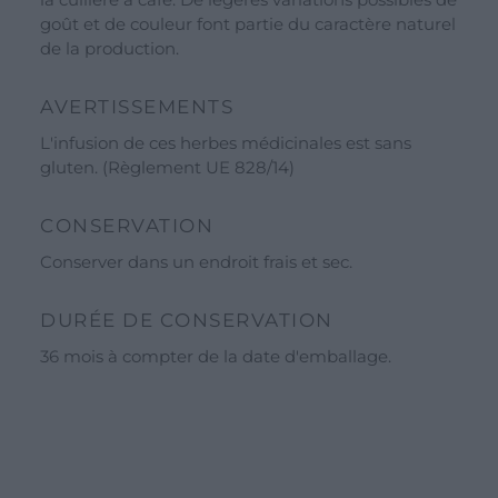
goût et de couleur font partie du caractère naturel
Ligne Terrae Monaci
de la production.
Ligne Ecor
AVERTISSEMENTS
Blog
L'infusion de ces herbes médicinales est sans
À propos de nous
gluten. (Règlement UE 828/14)
Événements et visites
CONSERVATION
Visites guidées
Conserver dans un endroit frais et sec.
Ateliers
Le calendrier des événements
DURÉE DE CONSERVATION
Offre pour les écoles et les groupes
36 mois à compter de la date d'emballage.
Horaires d’ouverture
Entreprise
Nos ingrédients