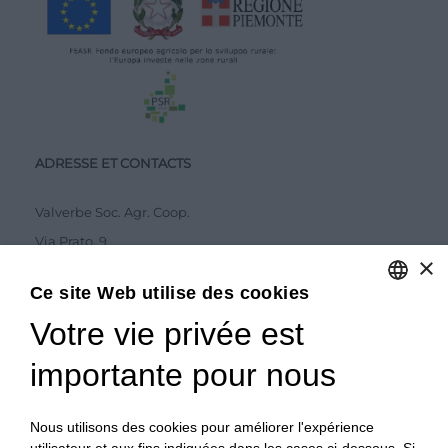
ADRESSE ET CONTACTS
Valverbe Soc. Agr. Coop.
Via Prato, 9
×
12020 Melle (CN)
Ce site Web utilise des cookies
Tel.
0175 978276
Votre vie privée est
ITALIAN
ABONNEMENT AU BULLETIN D'INFORMATION
ITALIAN
importante pour nous
FRENCH
Nous utilisons des cookies pour améliorer l'expérience