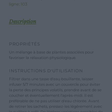
ligne:
103
20
Filtres
Description
TRAVAILLER AVEC NOUS
CONTACT
PROPRIÉTÉS
ZONE DU DÉTAILLANTS
Un mélange à base de plantes associées pour
ZONE DU DÉTAILLANTS
favoriser la relaxation physiologique.
CULTIVEZ POUR NOUS
Shop
RECRUTEMENT
INSTRUCTIONS D'UTILISATION
Idées de cadeaux
Filtrer dans une tasse d'eau bouillante, laisser
infuser 5/7 minutes avec un couvercle pour éviter
Nos marques
la perte des principes volatils, prendre avant de se
Voir toutes nos marques
coucher et éventuellement l'après-midi. Il est
préférable de ne pas utiliser d'eau chlorée. Avant
Ligne Valverbe Chiesetta
de retirer les sachets, pressez-les légèrement avec
Ligne Erbalis
la cuillère à café. De légères variations possibles de