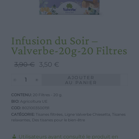
Infusion du Soir –
Valverbe-20g-20 Filtres
Le
Le
3,90
€
3,50
€
prix
prix
AJOUTER
quantité
initial
actuel
AU PANIER
de
était :
est :
CONTENU:
Infusion
20 Filtres - 20 g.
3,90 €.
3,50 €.
BIO:
Agricoltura UE
du
COD:
8021003500191
Soir
CATÉGORIE:
Tisanes filtrées
,
Ligne Valverbe Chiesetta
,
Tisanes
relaxantes
-
,
Des tisanes pour le bien-être
Valverbe-
Utilisateurs ayant consulté le produit en
20g-