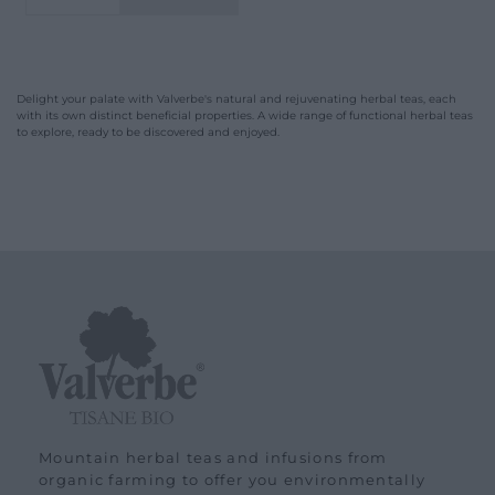
Schools and groups offer
Opening hours
Our ingredients
Delight your palate with Valverbe's natural and rejuvenating herbal teas, each
with its own distinct beneficial properties. A wide range of functional herbal teas
Constitutional Waters
to explore, ready to be discovered and enjoyed.
Drying and Quality
Mountain herbal teas and infusions from
organic farming to offer you environmentally