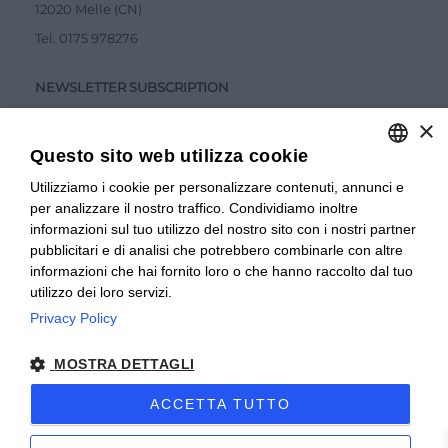
12020 Melle (CN)
Tel.
0175 978276
NEWSLETTER SUBSCRIPTION
×
Questo sito web utilizza cookie
Utilizziamo i cookie per personalizzare contenuti, annunci e
ITALIAN
per analizzare il nostro traffico. Condividiamo inoltre
Accetto la
Privacy Policy
ITALIAN
informazioni sul tuo utilizzo del nostro sito con i nostri partner
pubblicitari e di analisi che potrebbero combinarle con altre
SUBMIT
FRENCH
informazioni che hai fornito loro o che hanno raccolto dal tuo
utilizzo dei loro servizi.
Privacy Policy
© 2024 Valverbe Soc. Agr. Coop. – P.Iva 02464530043
MOSTRA DETTAGLI
Privacy policy
|
Privacy business
|
Sitemap
|
Condizioni di
Vendita Privati
|
Condizioni di Vendita Rivenditori
|
ACCETTA TUTTO
Accessibilità
| Sito creato da
etinet.it