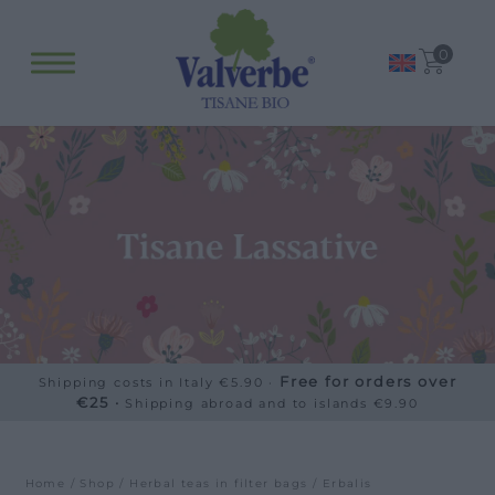
0
WORK WITH US
DOWNLOAD
CONTACT US
DEALER AREA
DEALER AREA
Free for orders over
Shipping costs in Italy €5.90 ·
GROW FOR US
€25 ·
Shipping abroad and to islands €9.90
Shop
SEND YOUR CV
Gift Ideas
Home
/
Shop
/
Herbal teas in filter bags
/
Erbalis