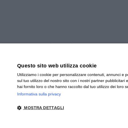
Home
/
Blog
/ Zenzero e limone per
Zenzero e limone 
Questo sito web utilizza cookie
Utilizziamo i cookie per personalizzare contenuti, annunci e pe
sul tuo utilizzo del nostro sito con i nostri partner pubblicita
hai fornito loro o che hanno raccolto dal tuo utilizzo dei loro se
Lo zenzero miscelato con il limone f
Informativa sulla privacy
dell’organismo e può essere assunto
MOSTRA DETTAGLI
Scopri le tisane allo ZENZERO E LIMONE sul