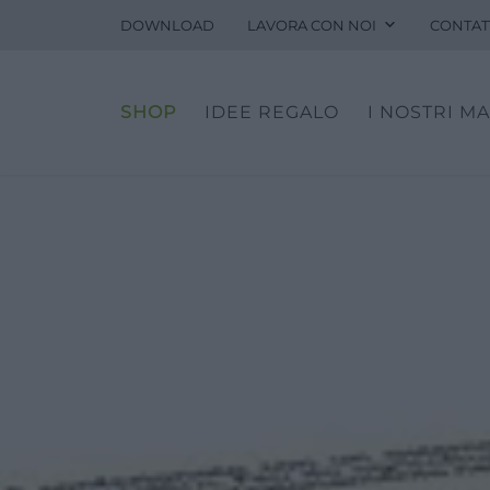
DOWNLOAD
LAVORA CON NOI
CONTAT
Fitopreparati
Blog
SHOP
IDEE REGALO
I NOSTRI M
Eventi e visite
Visite guidate
Laboratori
Calendario
Offerte scuole e gruppi
Orari