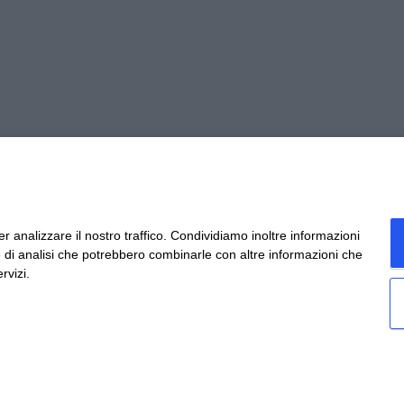
 il tuo benessere
per il tuo benessere
r analizzare il nostro traffico. Condividiamo inoltre informazioni
ri e di analisi che potrebbero combinarle con altre informazioni che
rvizi.
avorisce la digestione dopo i pasti, contribuisce
 anche per migliorare le difese immunitarie graz
 nostro sito.