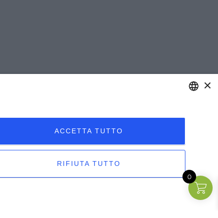
×
ITALIAN
ITALIAN
ACCETTA TUTTO
FRENCH
 al miglioramento fisiologico
RIFIUTA TUTTO
ie al suo apporto di vitamina C.
0