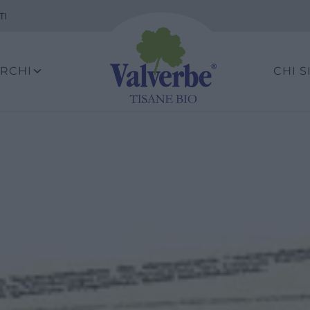
TI
ARCHI
CHI 