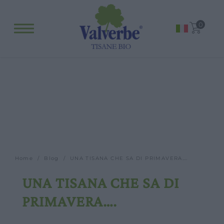
Fitopreparati
0
Blog
Eventi e visite
Visite guidate
Laboratori
Calendario
Offerte scuole e gruppi
Orari
Home
/
Blog
/ UNA TISANA CHE SA DI PRIMAVERA….
UNA TISANA CHE SA DI
PRIMAVERA….