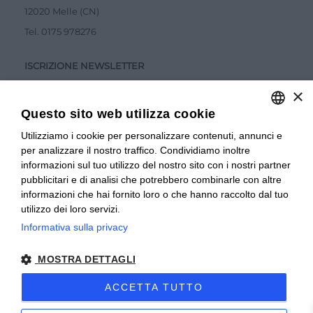
12020 Melle (CN)
Tel.
0175 978276
ISCRIZIONE NEWSLETTER
×
Questo sito web utilizza cookie
Utilizziamo i cookie per personalizzare contenuti, annunci e
ITALIAN
per analizzare il nostro traffico. Condividiamo inoltre
ITALIAN
Accetto la
Privacy Policy
informazioni sul tuo utilizzo del nostro sito con i nostri partner
pubblicitari e di analisi che potrebbero combinarle con altre
INVIA
FRENCH
informazioni che hai fornito loro o che hanno raccolto dal tuo
utilizzo dei loro servizi.
Informativa sulla privacy
© 2024 Valverbe Soc. Agr. Coop. – P.Iva 02464530043
MOSTRA DETTAGLI
Privacy policy
|
Privacy business
|
Sitemap
|
Condizioni di
Vendita Privati
|
Condizioni di Vendita Rivenditori
|
ACCETTA TUTTO
Accessibilità
| Sito creato da
etinet.it