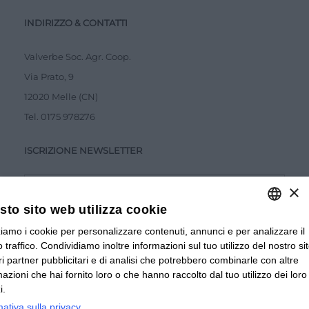
INDIRIZZO & CONTATTI
Valverbe Soc. Agr. Coop.
Via Prato, 9
12020 Melle (CN)
Tel.
0175 978276
ISCRIZIONE NEWSLETTER
×
to sito web utilizza cookie
zziamo i cookie per personalizzare contenuti, annunci e per analizzare il
ITALIAN
Accetto la
Privacy Policy
 traffico. Condividiamo inoltre informazioni sul tuo utilizzo del nostro si
ITALIAN
tri partner pubblicitari e di analisi che potrebbero combinarle con altre
INVIA
mazioni che hai fornito loro o che hanno raccolto dal tuo utilizzo dei loro
FRENCH
i.
mativa sulla privacy