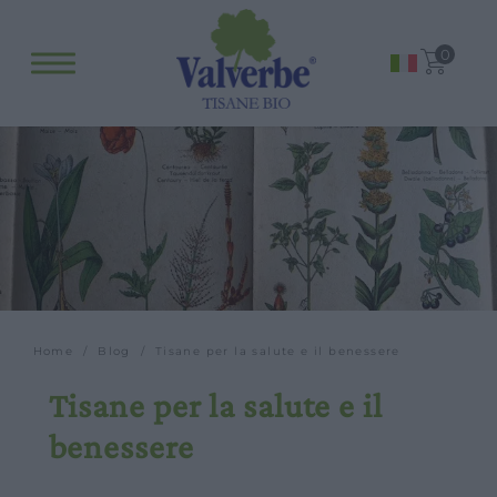
Fitopreparati
0
Blog
Eventi e visite
Visite guidate
Laboratori
Calendario
Offerte scuole e gruppi
Orari
Home
/
Blog
/ Tisane per la salute e il benessere
Tisane per la salute e il
benessere