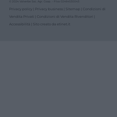
© 2024 Valverbe Soc. Agr. Coop. – P.Iva 02464530043
Privacy policy
|
Privacy business
|
Sitemap
|
Condizioni di
Vendita Privati
|
Condizioni di Vendita Rivenditori
|
Accessibilità
| Sito creato da
etinet.it