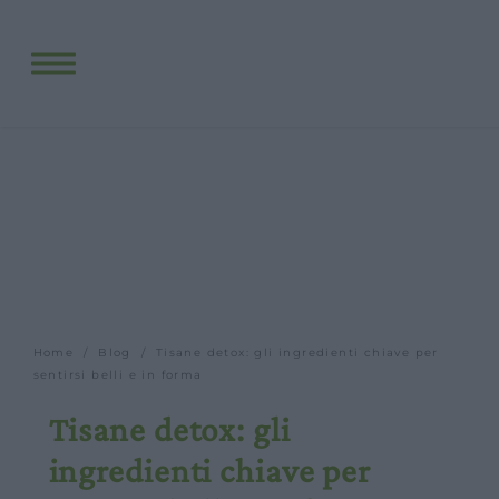
Fitopreparati
Blog
Eventi e visite
Visite guidate
Laboratori
Calendario
Offerte scuole e gruppi
Orari
Home
/
Blog
/ Tisane detox: gli ingredienti chiave per
sentirsi belli e in forma
Tisane detox: gli
ingredienti chiave per