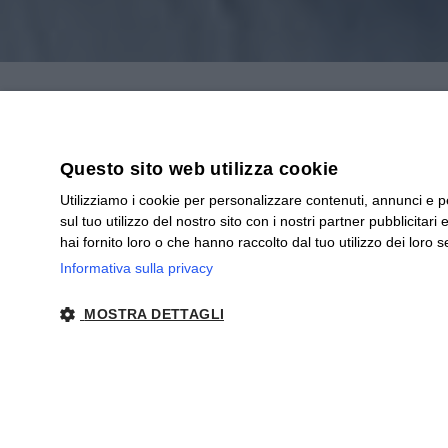
Home
/
Blog
/ Tisana dimagrante pe
Tisana dimagrant
Questo sito web utilizza cookie
Utilizziamo i cookie per personalizzare contenuti, annunci e pe
sul tuo utilizzo del nostro sito con i nostri partner pubblicita
hai fornito loro o che hanno raccolto dal tuo utilizzo dei loro se
Dimagrire è un obbiettivo comune pe
Informativa sulla privacy
raggiungere il corretto peso/forma è
lungo periodo.
MOSTRA DETTAGLI
Esistono diverse diete che possono ai
medico/dietologo per individuare il 
STRETTAMENTE NECESSARI
PERFORMANCE
fidatevi di diete che propongo perdi
persone giuste al proprio fianco.