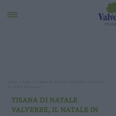
Fitopreparati
Blog
Eventi e visite
Visite guidate
Laboratori
Calendario
Offerte scuole e gruppi
Orari
Home
/
Blog
/ TISANA DI NATALE VALVERBE, IL NATALE
IN TAZZA OVUNQUE!
TISANA DI NATALE
VALVERBE, IL NATALE IN