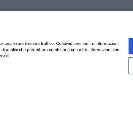
O PURO
r analizzare il nostro traffico. Condividiamo inoltre informazioni
TILLO PURO
ri e di analisi che potrebbero combinarle con altre informazioni che
rvizi.
e miscelati con cura regalano a questo infuso un 
che si tingono di rosso intenso e incantano gli o
TARGETING
FUNZIONALITÀ
NON CLASSIFICA
ecessari
Performance
Targeting
Funzionalità