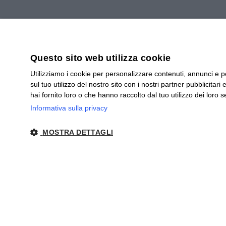
Home
/
Blog
/ TISANA BIO MIRTILL
Questo sito web utilizza cookie
Utilizziamo i cookie per personalizzare contenuti, annunci e pe
TISANA BIO MIR
sul tuo utilizzo del nostro sito con i nostri partner pubblicita
hai fornito loro o che hanno raccolto dal tuo utilizzo dei loro se
Informativa sulla privacy
Piccoli frutti di mirtillo essiccati 
MOSTRA DETTAGLI
Sprigionano in acqua note di salute 
STRETTAMENTE NECESSARI
PERFORMANCE
Strettamente n