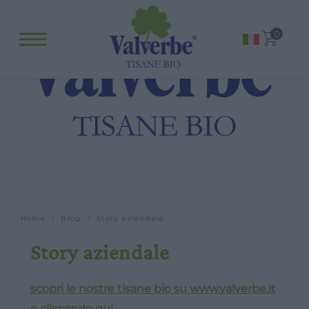
Fitopreparati
0
Blog
Eventi e visite
Visite guidate
Laboratori
Calendario
Offerte scuole e gruppi
Orari
Home
/
Blog
/ Story aziendale
Story aziendale
scopri le nostre tisane bio su www.valverbe.it
o cliccando qui.