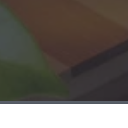
TISANE CHE NON CONOSCEVI….2 rimedi per stare 