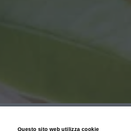
Home
/
Blog
/ SCOPRI 2 USI DELLE 
Questo sito web utilizza cookie