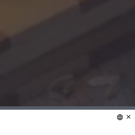
×
meglio
ITALIAN