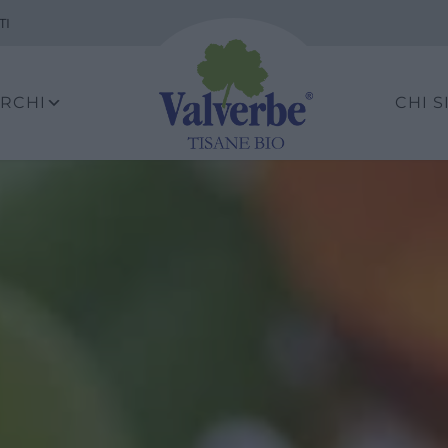
TI
ARCHI
CHI 