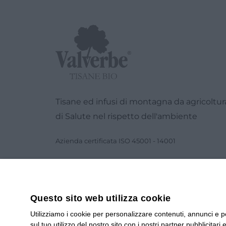
Tisane ed infusi di montagna da agricoltura 
di Salute nel rispetto dell'ambiente
Azienda certiﬁcata ISO
45001
-
14001
Questo sito web utilizza cookie
Utilizziamo i cookie per personalizzare contenuti, annunci e pe
sul tuo utilizzo del nostro sito con i nostri partner pubblicita