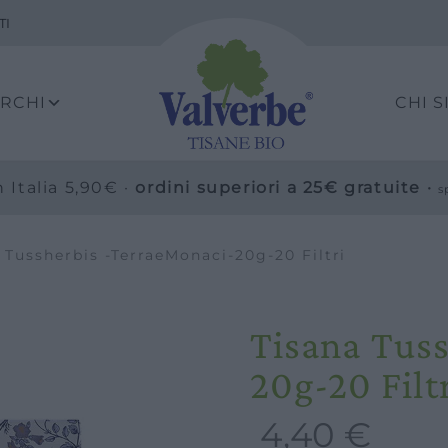
TI
ARCHI
CHI 
 Italia 5,90€ ·
ordini superiori a 25€ gratuite ·
s
 Tussherbis -TerraeMonaci-20g-20 Filtri
Tisana Tus
20g-20 Filt
4,40
€