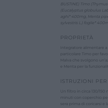
BUSTINE) Timo (Thymus vu
(Eucalyptus globulus Labi
aghi* 400mg, Menta piper
sylvestris L.) foglie* 400
PROPRIETÀ
Integratore alimentare a b
particolare Timo per favor
Malva che svolgono un’az
e Menta per la funzionalit
ISTRUZIONI PER
Un filtro in circa 130/150
minuti con coperchio per e
sera prima di coricarsi e 