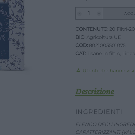
Tisana
ACQ
Tussherbis
-
CONTENUTO:
20 Filtri-20
TerraeMonaci-
BIO:
Agricoltura UE
20g-
COD:
8021003501075
20
CAT:
Tisane in filtro
,
Linea
Filtri
quantità
Utenti che hanno visua
Descrizione
INGREDIENTI
ELENCO DEGLI INGREDI
CARATTERIZZANTI (VAL