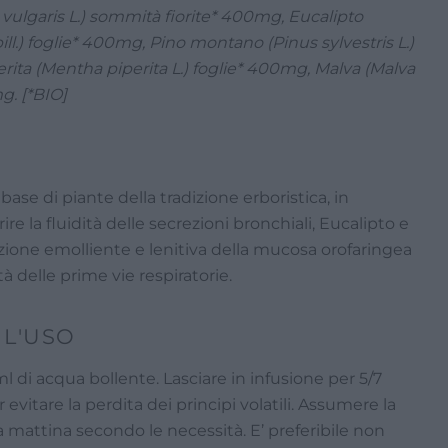
lgaris L.) sommità fiorite* 400mg, Eucalipto
ll.) foglie* 400mg, Pino montano (Pinus sylvestris L.)
ita (Mentha piperita L.) foglie* 400mg, Malva (Malva
mg. [*BIO]
ase di piante della tradizione erboristica, in
ire la fluidità delle secrezioni bronchiali, Eucalipto e
ione emolliente e lenitiva della mucosa orofaringea
à delle prime vie respiratorie.
 L'USO
 ml di acqua bollente. Lasciare in infusione per 5/7
vitare la perdita dei principi volatili. Assumere la
la mattina secondo le necessità. E’ preferibile non