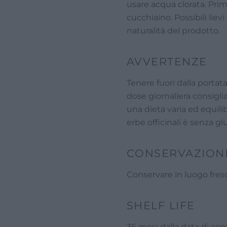
usare acqua clorata. Prim
cucchiaino. Possibili liev
naturalità del prodotto.
AVVERTENZE
Tenere fuori dalla portata
dose giornaliera consiglia
una dieta varia ed equilib
erbe officinali è senza gl
CONSERVAZION
Conservare in luogo fresc
SHELF LIFE
36 mesi dalla data di co