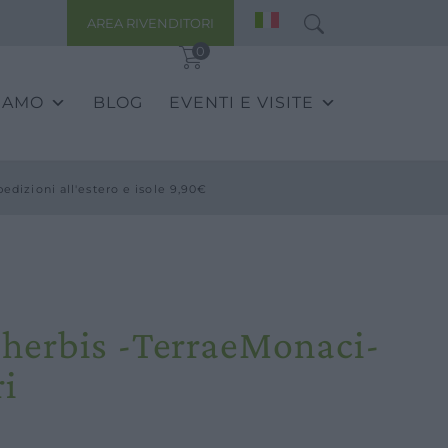
AREA RIVENDITORI
0
SIAMO
BLOG
EVENTI E VISITE
pedizioni all'estero e isole 9,90€
sherbis -TerraeMonaci-
ri