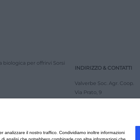
biologica per offrirvi Sorsi
INDIRIZZO & CONTATTI
Valverbe Soc. Agr. Coop.
Via Prato, 9
12020 Melle (CN)
Tel.
0175 978276
r analizzare il nostro traffico. Condividiamo inoltre informazioni
ri e di analisi che potrebbero combinarle con altre informazioni che