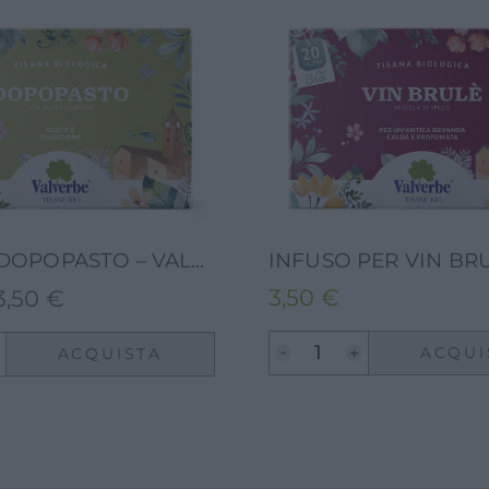
INFUSO DOPOPASTO – VALVERBE-20G-20 FILTRI
3,50
€
3,50
€
Il
ezzo
prezzo
ACQUI
ACQUISTA
iginale
attuale
a:
è:
90 €.
3,50 €.