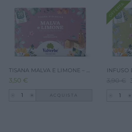
OFFERTA
TISANA MALVA E LIMONE – VALVERBE-VALVERBE-20G-20 FILTRI
3,50
€
3,90
€
Il
pr
ACQUISTA
or
er
3,