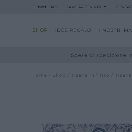
DOWNLOAD
LAVORA CON NOI
CONTAT
Fitopreparati
Blog
SHOP
IDEE REGALO
I NOSTRI M
Eventi e visite
Visite guidate
Laboratori
Spese di spedizione in
Calendario
Offerte scuole e gruppi
Home
/
Shop
/
Tisane in filtro
/ Tisana
Orari