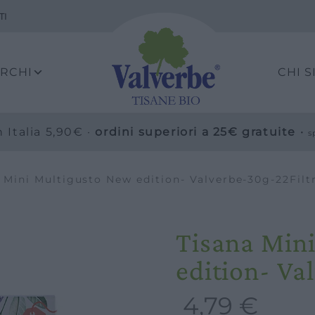
TI
ARCHI
CHI 
 Italia 5,90€ ·
ordini superiori a 25€ gratuite ·
s
 Mini Multigusto New edition- Valverbe-30g-22Filtr
Tisana Min
edition- Va
4,79
€