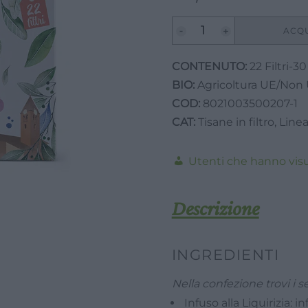
Tisana
ACQ
Mini
Multigusto
CONTENUTO:
22 Filtri-
New
BIO:
Agricoltura UE/Non
edition-
COD:
8021003500207-1
Valverbe-
CAT:
Tisane in filtro
,
Linea
30g-
22Filtri
Utenti che hanno visua
quantità
Descrizione
INGREDIENTI
Nella confezione trovi i s
Infuso alla Liquirizia: 