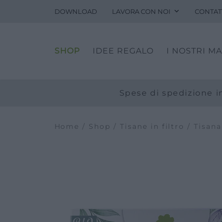
DOWNLOAD
LAVORA CON NOI
CONTAT
Fitopreparati
Blog
SHOP
IDEE REGALO
I NOSTRI M
Eventi e visite
Visite guidate
Laboratori
Spese di spedizione in
Calendario
Offerte scuole e gruppi
Home
/
Shop
/
Tisane in filtro
/ Tisana
Orari