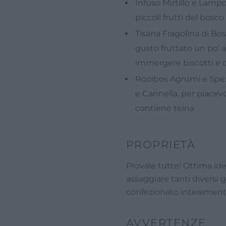
Infuso Mirtillo e Lamp
piccoli frutti del bosco
Tisana Fragolina di Bos
gusto fruttato un po’ a
immergere biscotti e do
Rooibos Agrumi e Spezi
e Cannella, per piacevo
contiene teina.
PROPRIETÀ
Provale tutte! Ottima ide
assaggiare tanti diversi 
confezionato interamen
AVVERTENZE