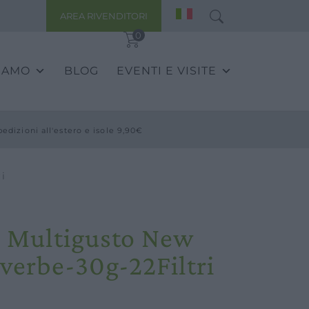
AREA RIVENDITORI
0
SIAMO
BLOG
EVENTI E VISITE
pedizioni all'estero e isole 9,90€
i
i Multigusto New
lverbe-30g-22Filtri