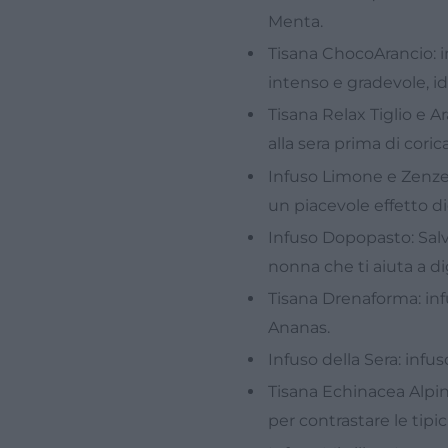
Menta.
Tisana ChocoArancio: i
intenso e gradevole, id
Tisana Relax Tiglio e Ar
alla sera prima di corica
Infuso Limone e Zenzer
un piacevole effetto di
Infuso Dopopasto: Salvi
nonna che ti aiuta a di
Tisana Drenaforma: inf
Ananas.
Infuso della Sera: infu
Tisana Echinacea Alpina
per contrastare le tipi