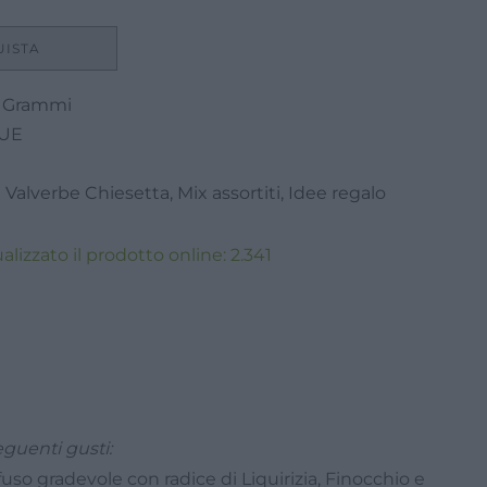
UISTA
30 Grammi
 UE
 Valverbe Chiesetta
,
Mix assortiti
,
Idee regalo
lizzato il prodotto online:
2.341
eguenti gusti:
infuso gradevole con radice di Liquirizia, Finocchio e