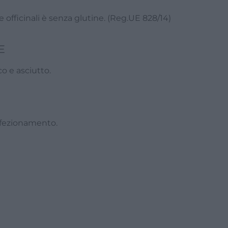
e officinali è senza glutine. (Reg.UE 828/14)
E
o e asciutto.
nfezionamento.