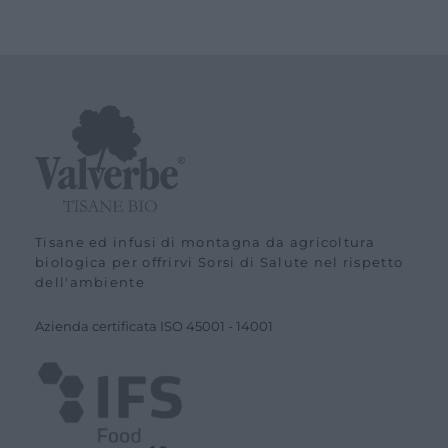
era:
è:
3,90 €.
3,50 €.
Tisane ed infusi di montagna da agricoltura
biologica per offrirvi Sorsi di Salute nel rispetto
dell'ambiente
Azienda certiﬁcata ISO
45001
-
14001