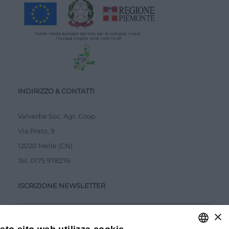
INDIRIZZO & CONTATTI
Valverbe Soc. Agr. Coop.
Via Prato, 9
12020 Melle (CN)
Tel.
0175 978276
ISCRIZIONE NEWSLETTER
×