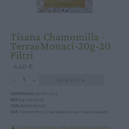
Tisana Chamomilla -
TerraeMonaci-20g-20
Filtri
4,40
€
Tisana
ACQUISTA
Chamomilla
CONTENUTO:
-
20 Filtri-20 g.
BIO:
Agricoltura UE
TerraeMonaci-
COD:
8021003501105
20g-
CAT:
Tisane in filtro
,
Linea Terrae Monaci
,
Tisane Rilassanti
20
Filtri
Utenti che hanno visualizzato il prodotto