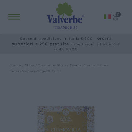
Fitopreparati
0
Blog
Eventi e visite
ordini
Spese di spedizione in Italia 5,90€ ·
Visite guidate
superiori a 25€ gratuite ·
spedizioni all'estero e
isole 9,90€
Laboratori
Calendario
Home
/
Shop
/
Tisane in filtro
/ Tisana Chamomilla -
Offerte scuole e gruppi
TerraeMonaci-20g-20 Filtri
Orari