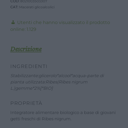
COD:
8021003503307
NERO-
CAT:
Macerati glicoalcolici
50ml-
Alcool
Utenti che hanno visualizzato il prodotto
30%
online:
1.129
Vol
quantità
Descrizione
INGREDIENTI
Stabilizzante:glicerolo*alcool*acqua-parte di
pianta utilizzata:Ribes(Ribes nigrum
L.)gemme*2%[*BIO]
PROPRIETÀ
Integratore alimentare biologico a base di giovani
getti freschi di Ribes nigrum.