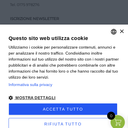
Tel.
0175 978276
ISCRIZIONE NEWSLETTER
×
Questo sito web utilizza cookie
Utilizziamo i cookie per personalizzare contenuti, annunci e
ITALIAN
per analizzare il nostro traffico. Condividiamo inoltre
ITALIAN
Accetto la
Privacy Policy
informazioni sul tuo utilizzo del nostro sito con i nostri partner
pubblicitari e di analisi che potrebbero combinarle con altre
INVIA
FRENCH
informazioni che hai fornito loro o che hanno raccolto dal tuo
utilizzo dei loro servizi.
Informativa sulla privacy
© 2024 Valverbe Soc. Agr. Coop. – P.Iva 02464530043
MOSTRA DETTAGLI
Privacy policy
|
Privacy business
|
Sitemap
|
Condizioni di
Vendita Privati
|
Condizioni di Vendita Rivenditori
|
ACCETTA TUTTO
0
Accessibilità
| Sito creato da
etinet.it
RIFIUTA TUTTO