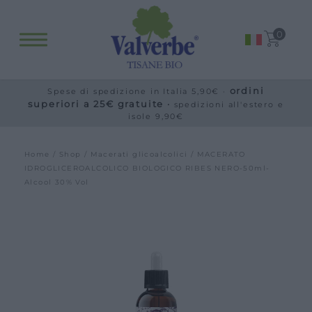
Fitopreparati
0
Blog
Eventi e visite
ordini
Spese di spedizione in Italia 5,90€ ·
Visite guidate
superiori a 25€ gratuite ·
spedizioni all'estero e
isole 9,90€
Laboratori
Calendario
Home
/
Shop
/
Macerati glicoalcolici
/ MACERATO
Offerte scuole e gruppi
IDROGLICEROALCOLICO BIOLOGICO RIBES NERO-50ml-
Alcool 30% Vol
Orari