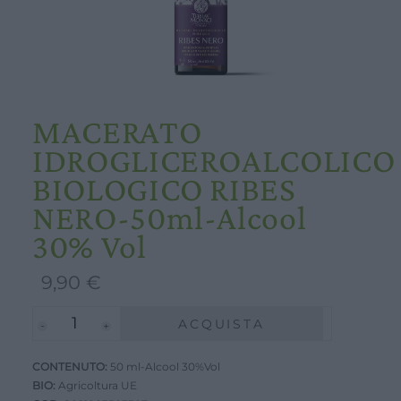
MACERATO
IDROGLICEROALCOLICO
BIOLOGICO RIBES
NERO-50ml-Alcool
30% Vol
9,90
€
MACERATO
ACQUISTA
IDROGLICEROALCOLICO
CONTENUTO:
BIOLOGICO
50 ml-Alcool 30%Vol
BIO:
Agricoltura UE
RIBES