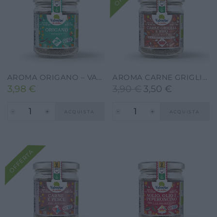
AROMA ORIGANO – VALVERBE-30G
AROMA CARNE GRIGLIA E BBQ – VALVERBE- 60G
3,98
€
3,90
€
3,50
€
Il
Il
prezzo
prezzo
ACQUISTA
ACQUISTA
originale
attuale
era:
è:
3,90 €.
3,50 €.
OFFERTA