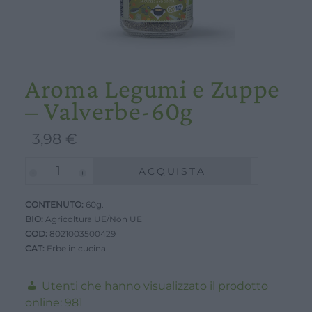
Aroma Legumi e Zuppe
– Valverbe-60g
3,98
€
Aroma
ACQUISTA
Legumi
CONTENUTO:
e
60g.
BIO:
Agricoltura UE/Non UE
Zuppe
COD:
8021003500429
-
CAT:
Erbe in cucina
Valverbe-
60g
Utenti che hanno visualizzato il prodotto
quantità
online:
981