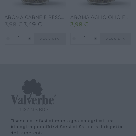
AROMA CARNE E PESCE – VALVERBE-35G
AROMA AGLIO OLIO E PEPERONCINO – VALVERBE-50G
3,98
€
3,49
€
3,98
€
Il
Il
prezzo
prezzo
ACQUISTA
ACQUISTA
originale
attuale
era:
è:
3,98 €.
3,49 €.
Tisane ed infusi di montagna da agricoltura
biologica per offrirvi Sorsi di Salute nel rispetto
dell'ambiente