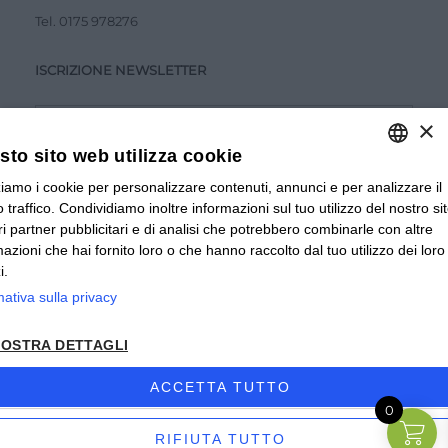
Tel.
0175 978276
ISCRIZIONE NEWSLETTER
×
to sito web utilizza cookie
zziamo i cookie per personalizzare contenuti, annunci e per analizzare il
ITALIAN
Accetto la
Privacy Policy
 traffico. Condividiamo inoltre informazioni sul tuo utilizzo del nostro si
ITALIAN
tri partner pubblicitari e di analisi che potrebbero combinarle con altre
INVIA
mazioni che hai fornito loro o che hanno raccolto dal tuo utilizzo dei loro
FRENCH
i.
mativa sulla privacy
© 2024 Valverbe Soc. Agr. Coop. – P.Iva 02464530043
OSTRA DETTAGLI
Privacy policy
|
Privacy business
|
Sitemap
|
Condizioni di
Vendita Privati
|
Condizioni di Vendita Rivenditori
|
ACCETTA TUTTO
0
Accessibilità
| Sito creato da
etinet.it
RIFIUTA TUTTO