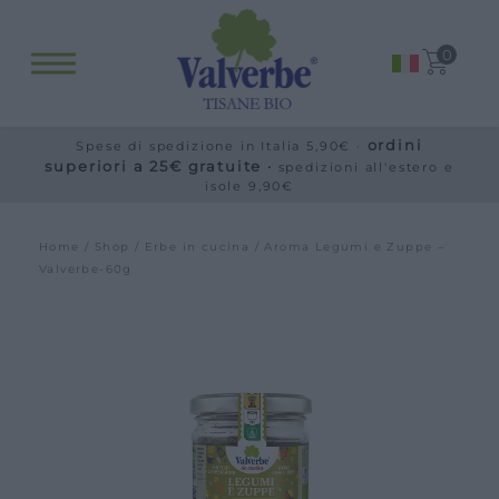
Fitopreparati
0
Blog
Eventi e visite
ordini
Spese di spedizione in Italia 5,90€ ·
Visite guidate
superiori a 25€ gratuite ·
spedizioni all'estero e
isole 9,90€
Laboratori
Calendario
Home
/
Shop
/
Erbe in cucina
/ Aroma Legumi e Zuppe –
Offerte scuole e gruppi
Valverbe-60g
Orari