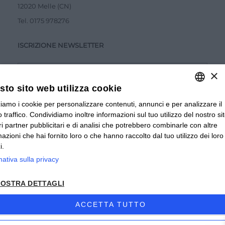
12020 Melle (CN)
Tel.
0175 978276
ISCRIZIONE NEWSLETTER
×
to sito web utilizza cookie
zziamo i cookie per personalizzare contenuti, annunci e per analizzare il
ITALIAN
Accetto la
Privacy Policy
 traffico. Condividiamo inoltre informazioni sul tuo utilizzo del nostro si
ITALIAN
tri partner pubblicitari e di analisi che potrebbero combinarle con altre
INVIA
mazioni che hai fornito loro o che hanno raccolto dal tuo utilizzo dei loro
FRENCH
i.
mativa sulla privacy
© 2024 Valverbe Soc. Agr. Coop. – P.Iva 02464530043
OSTRA DETTAGLI
Privacy policy
|
Privacy business
|
Sitemap
|
Condizioni di
Vendita Privati
|
Condizioni di Vendita Rivenditori
|
ACCETTA TUTTO
Accessibilità
| Sito creato da
etinet.it