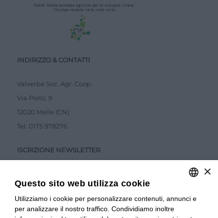
INDIRIZZO & CONTATTI
Valverbe Soc. Agr. Coop.
Via Prato, 9
12020 Melle (CN)
Tel.
0175 978276
ISCRIZIONE NEWSLETTER
×
Questo sito web utilizza cookie
Utilizziamo i cookie per personalizzare contenuti, annunci e
ITALIAN
per analizzare il nostro traffico. Condividiamo inoltre
ITALIAN
Accetto la
Privacy Policy