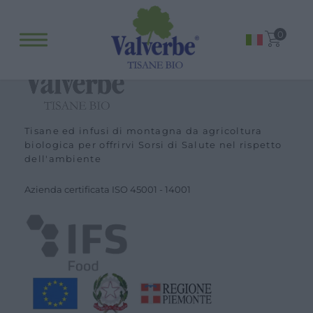
Fitopreparati
0
Blog
Eventi e visite
Visite guidate
Laboratori
Tisane ed infusi di montagna da agricoltura
biologica per offrirvi Sorsi di Salute nel rispetto
Calendario
dell'ambiente
Offerte scuole e gruppi
Azienda certiﬁcata ISO
45001
-
14001
Orari