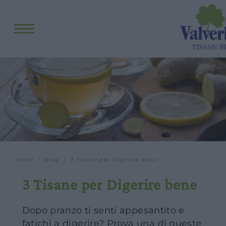
Fitopreparati
Blog
Eventi e visite
Visite guidate
Laboratori
Calendario
Offerte scuole e gruppi
Orari
Home
/
Blog
/ 3 Tisane per Digerire bene
3 Tisane per Digerire bene
Dopo pranzo ti senti appesantito e
fatichi a digerire? Prova una di queste