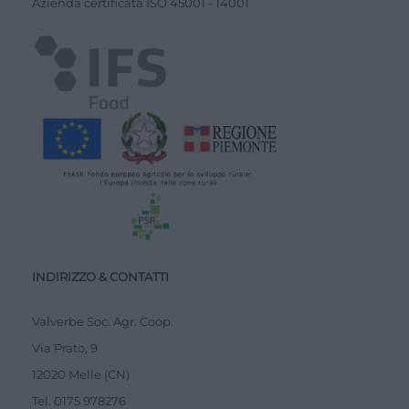
Azienda certiﬁcata ISO
45001
-
14001
INDIRIZZO & CONTATTI
Valverbe Soc. Agr. Coop.
Via Prato, 9
12020 Melle (CN)
Tel.
0175 978276