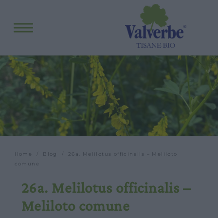
Fitopreparati
Blog
Eventi e visite
Visite guidate
Laboratori
Calendario
Offerte scuole e gruppi
Orari
Home
/
Blog
/ 26a. Melilotus officinalis – Meliloto
comune
26a. Melilotus officinalis –
Meliloto comune